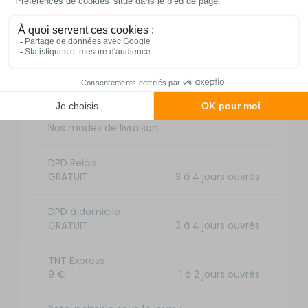
Livraison et retour
Nos modes de livraison
DPD Relais
GRATUIT
3 à 4 jours ouvrés
DPD à domicile
GRATUIT
3 à 4 jours ouvrés
TNT Express
9 €
1 à 2 jours ouvrés