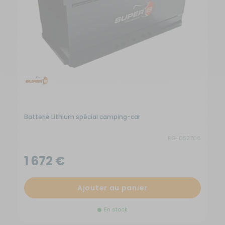
Batterie Lithium spécial camping-car
B
RG-052706
1 672 €
1
Ajouter au panier
En stock