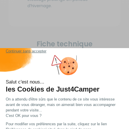
d’hivernage.
Fiche technique
Caractéristiques
Longueur :
20,5 cm
Largeur :
3 cm
Hauteur :
2 cm
EAN :
8718531362222