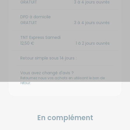
GRATUIT
3 à 4 jours ouvrés
DPD à domicile
GRATUIT
3 à 4 jours ouvrés
TNT Express Samedi
12,50 €
1 à 2 jours ouvrés
Retour simple sous 14 jours :
Vous avez changé d'avis ?
Retournez nous vos achats en utilisant le bon de
retour.
En complément