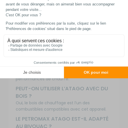
capacité à remplacer plusieurs équipements
outdoor.
LE PETROMAX ATAGO CONVIENT-IL AU
CAMPING-CAR ?
Oui, son encombrement réduit le rend
particulièrement adapté aux véhicules de loisirs.
COMMENT FONCTIONNE L’EFFET
CHEMINÉE DU PETROMAX ATAGO ?
Le système favorise une circulation optimale de
l’air afin d’améliorer la combustion et les
performances de chauffe.
PEUT-ON UTILISER L’ATAGO AVEC DU
BOIS ?
Oui, le bois de chauffage est l’un des
combustibles compatibles avec cet appareil.
LE PETROMAX ATAGO EST-IL ADAPTÉ
AU BIVOUAC ?