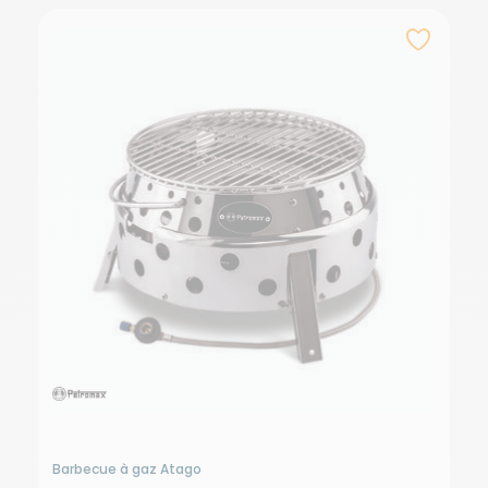
Barbecue à gaz Atago
B