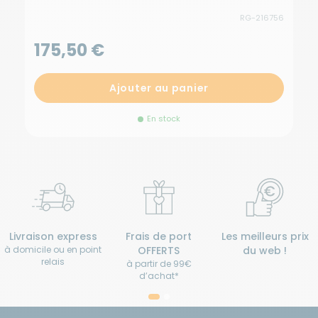
RG-216756
175,50 €
8
Ajouter au panier
En stock
Livraison express
Frais de port
Les meilleurs prix
à domicile ou en point
OFFERTS
du web !
relais
à partir de 99€
d’achat*