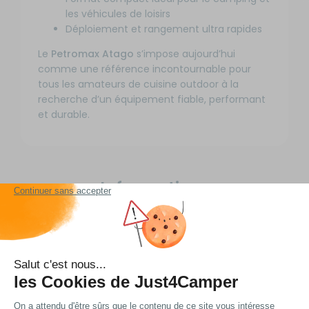
les véhicules de loisirs
Déploiement et rangement ultra rapides
Le
Petromax Atago
s’impose aujourd’hui
comme une référence incontournable pour
tous les amateurs de cuisine outdoor à la
recherche d’un équipement fiable, performant
et durable.
Informations
complémentaires
POURQUOI CHOISIR UN BARBECUE
PLIANT PETROMAX ATAGO ?
Pour sa polyvalence, sa robustesse et sa