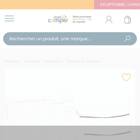
EXCEPTIONNEL ! LIVRAISON
Produits
Isolation - Protection
Bâches et Housses