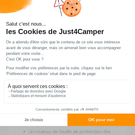
Informations
complémentaires
Marque : Hindermann
Modèle : Eco
Nature : housse de protection micro-
perforée
Application : protection du camping-car
pendant les mois d’hiver
Ventilation : totale
Accès au véhicule : fermeture à glissière
au niveau des entrées
Fixation : sangles et œillets intégrés
Poids : faible
ÉLÉMENTS FOURNIS
Un rouleau de feuille de protection des