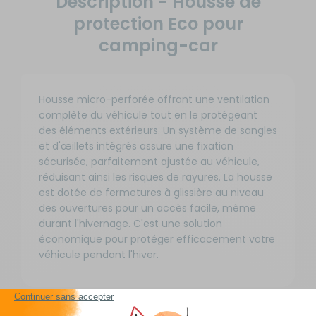
Description - Housse de
protection Eco pour
camping-car
Housse micro-perforée offrant une ventilation
complète du véhicule tout en le protégeant
des éléments extérieurs. Un système de sangles
et d'œillets intégrés assure une fixation
sécurisée, parfaitement ajustée au véhicule,
réduisant ainsi les risques de rayures. La housse
est dotée de fermetures à glissière au niveau
des ouvertures pour un accès facile, même
durant l'hivernage. C'est une solution
économique pour protéger efficacement votre
véhicule pendant l'hiver.