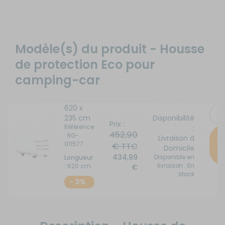
Modèle(s) du produit - Housse
de protection Eco pour
camping-car
620 x
Disponibilité
235 cm
Prix :
:
Référence
452,90
A
: RG-
Livraison à
011577
€
TTC
Domicile
p
434,99
Disponible en
Longueur
livraison : En
:
620 cm
€
stock
- 3%