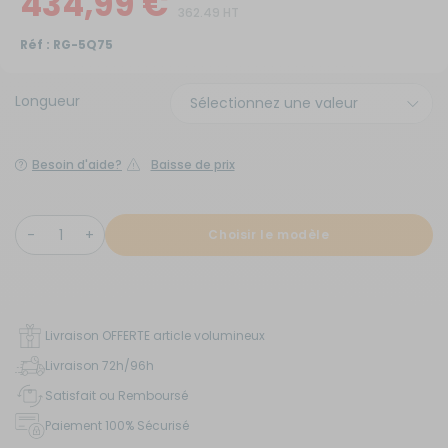
434,99 €
362.49 HT
Réf :
RG-5Q75
Longueur
Besoin d'aide?
Baisse de prix
Choisir le modèle
Livraison OFFERTE article volumineux
Livraison 72h/96h
Satisfait ou Remboursé
Paiement 100% Sécurisé