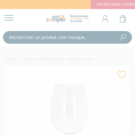
EXCEPTIONNEL ! LIVRAISON O
Produits
Cuisine - Réfrigération
Arts de la table