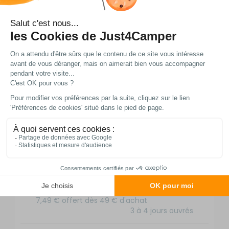
EAN :
3700628249108
Livraison et retour
Nos modes de livraison
DPD Relais
2,95 € offert dès 49 € d'achat
3 à 4 jours ouvrés
DPD à domicile
7,49 € offert dès 49 € d'achat
3 à 4 jours ouvrés