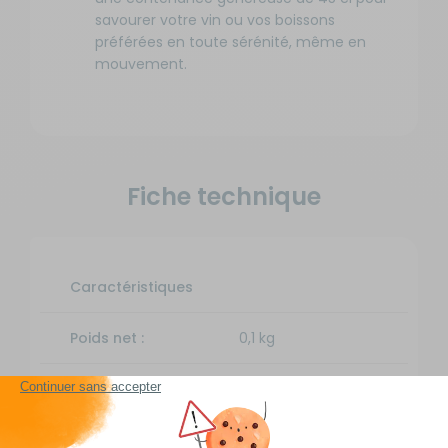
savourer votre vin ou vos boissons
préférées en toute sérénité, même en
mouvement.
Fiche technique
Caractéristiques
Poids net :
0,1 kg
Hauteur :
20 cm
Contenance :
45 cl