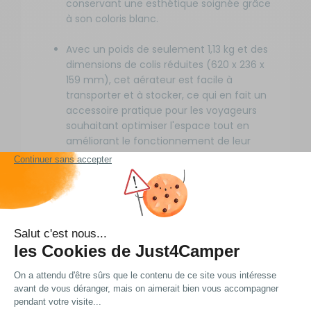
conservant une esthétique soignée grâce
à son coloris blanc.
Avec un poids de seulement 1,13 kg et des
dimensions de colis réduites (620 x 236 x
159 mm), cet aérateur est facile à
transporter et à stocker, ce qui en fait un
accessoire pratique pour les voyageurs
souhaitant optimiser l'espace tout en
améliorant le fonctionnement de leur
réfrigérateur en toutes circonstances.
Fiche technique