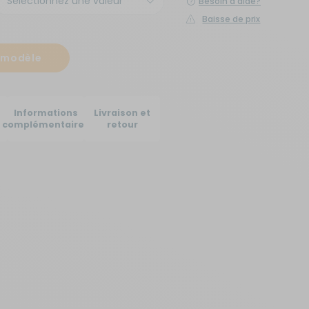
Besoin d'aide?
Créer un compte
Baisse de prix
ou
e modèle
Suivi de commande invité
Informations
Livraison et
complémentaires
retour