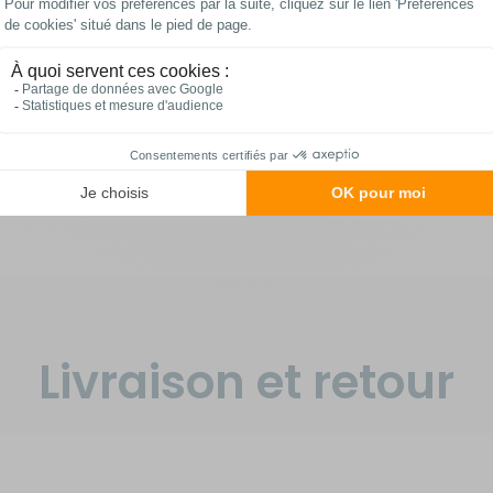
rmations complément
 45 mm. Avec capot de protection.
Livraison et retour