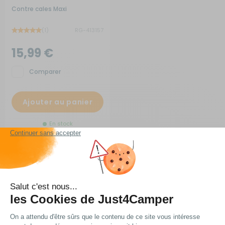
Contre cales Maxi
(1)
RG-413157
15,99 €
Comparer
Ajouter au panier
En stock
Livraison express
Frais de port
Les meilleurs prix
à domicile ou en point
OFFERTS
du web !
relais