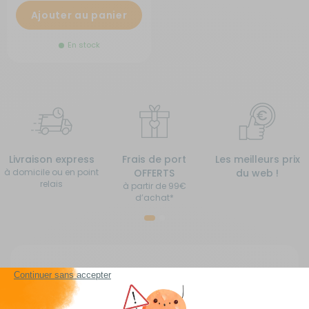
Ajouter au panier
En stock
Livraison express
Frais de port
Les meilleurs prix
à domicile ou en point
OFFERTS
du web !
relais
à partir de 99€
d’achat*
Accessoires pour camping-car, caravane,
fourgon aménagé, van aménagé et bateau pas
cher