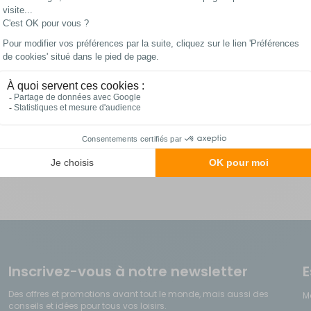
En stock
Les meilleurs prix
Paiements 100%
du web !
sécurisés
Inscrivez-vous à notre newsletter
E
Des offres et promotions avant tout le monde, mais aussi des
M
conseils et idées pour tous vos loisirs.