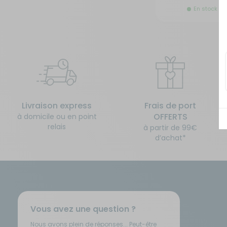
En stock
Isolation - Protection
Salle de bain - Toilettes
Marchepieds - Quincaillerie
Sécurité
Tentes de toit - Matériel de
Meubles intérieurs
bivouac
Mobilier extérieur - Plein air
TV - Multimédia - Internet
Livraison express
Frais de port
OFFERTS
à domicile ou en point
relais
à partir de 99€
Navigation - Aide à la conduite
Vélos - Porte-vélos
d’achat*
Ouverture - Rideaux
Rangement - Transport
Vous avez une question ?
Salle de bain - Toilettes
Nous avons plein de réponses... Peut-être