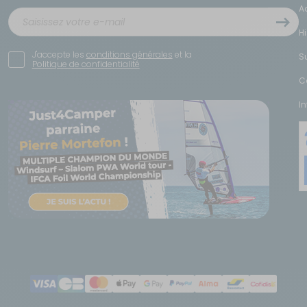
A
H
J'accepte les
conditions générales
et la
S
Politique de confidentialité
C
I