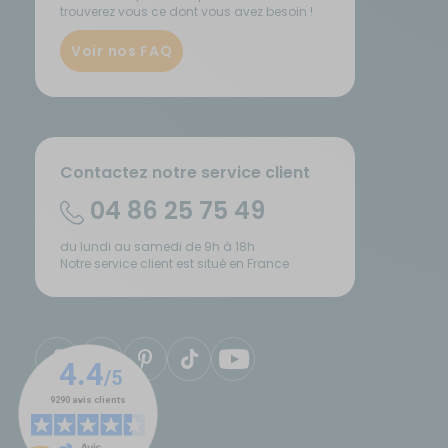
trouverez vous ce dont vous avez besoin !
Sécurité
Voir nos FAQ
Tentes de toit - Matériel de
bivouac
TV - Multimédia - Internet
Contactez notre service client
04 86 25 75 49
Vélos - Porte-vélos
du lundi au samedi de 9h à 18h
Notre service client est situé en France