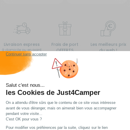
Livraison express
Frais de port
Les meilleurs prix
à domicile ou en point
OFFERTS
du web !
relais
à partir de 99€
d’achat*
Vous avez une question ?
Nous avons plein de réponses... Peut-être trouverez
vous ce dont vous avez besoin !
Voir nos FAQ