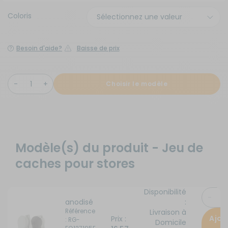
Coloris
Besoin d'aide?
Baisse de prix
Choisir le modèle
Modèle(s) du produit - Jeu de
caches pour stores
Disponibilité
anodisé
:
Référence
Livraison à
Ajou
Prix :
: RG-
Domicile