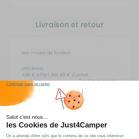
Livraison et retour
Nos modes de livraison
DPD Relais
2,95 € offert dès 49 € d'achat
3 à 4 jours ouvrés
DPD à domicile
7,49 € offert dès 49 € d'achat
3 à 4 jours ouvrés
TNT Express
9 €
1 à 2 jours ouvrés