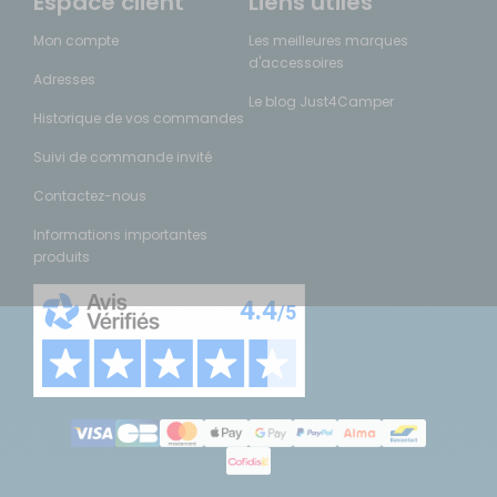
Espace client
Liens utiles
Mon compte
Les meilleures marques
d'accessoires
Adresses
Le blog Just4Camper
Historique de vos commandes
Suivi de commande invité
Contactez-nous
Informations importantes
produits