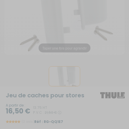
Taper une fois pour agrandir
Jeu de caches pour stores
A partir de :
13.75 HT
16,50 €
P.V.C :
21,50 €
(2 avis)
Réf :
RG-QQ1E7