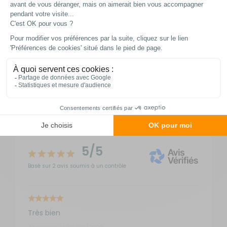
Retour simple sous 14 jours :
Vous avez changé d'avis ?
Retournez nous vos achats en utilisant le bon de
retour.
Avis produit
(2)
5/5
Basé sur 2 avis soumis à un contrôle
Très bien