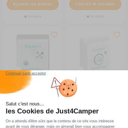
Ajouter au panier
Choisir le modèle
En stock
En stock
Squidd Move
Squidd Home
RG-428331
RG-428321
125 €
149 €