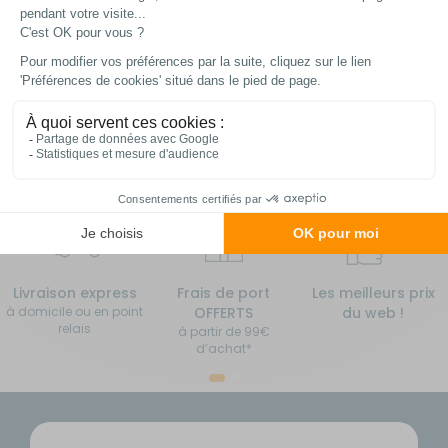
Comparer
Comparer
Ajouter au panier
Ajouter au panier
En stock
En stock
Livraison express
Frais de port
Les meilleurs prix
à domicile ou en point
OFFERTS
du web !
relais
à partir de 99€
d’achat*