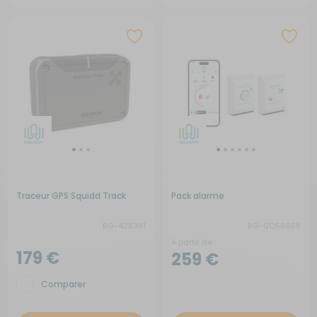
Traceur GPS Squidd Track
Pack alarme
RG-428391
RG-0Q58658
A partir de :
179 €
259 €
Comparer