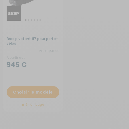
Bras pivotant 117 pour porte-
vélos
RG-0Q58195
A partir de :
945 €
Choisir le modèle
En arrivage