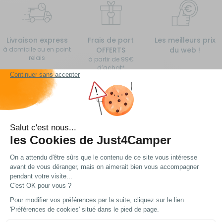
Livraison express
Frais de port
Les meilleurs prix
à domicile ou en point
OFFERTS
du web !
relais
à partir de 99€
d’achat*
Vous avez une question ?
Nous avons plein de réponses... Peut-être trouverez
vous ce dont vous avez besoin !
Voir nos FAQ
Contactez notre service client