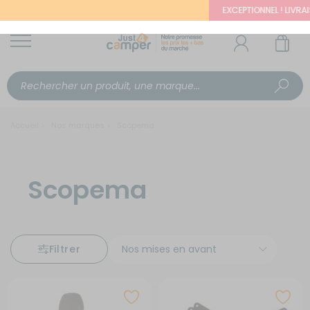
EXCEPTIONNEL ! LIVRAISO
Accueil
Nos marques
Scopema
Scopema
Filtrer