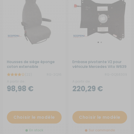
Housses de siège éponge
Embase pivotante V2 pour
coton extensible
véhicule Mercedes Vito W639
de 1996 à 2003
(22)
RG-2Q16
RG-0Q58309
A partir de :
A partir de :
98,98 €
220,29 €
Choisir le modèle
Choisir le modèle
En stock
Sur commande