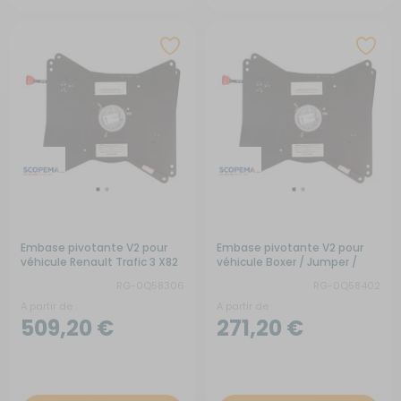
Embase pivotante V2 pour
Embase pivotante V2 pour
véhicule Renault Trafic 3 X82
véhicule Boxer / Jumper /
Ducato avant 2002 chassis
RG-0Q58306
RG-0Q58402
X230
A partir de :
A partir de :
509,20 €
271,20 €