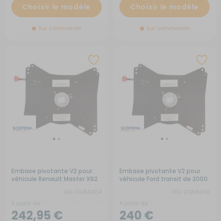
Choisir le modèle
Choisir le modèle
Sur commande
Sur commande
Embase pivotante V2 pour
Embase pivotante V2 pour
véhicule Renault Master X62
véhicule Ford transit de 2000
Opel Movano Nissan NV 400
à 2014
RG-0Q58304
RG-0Q58208
après 2010
A partir de :
A partir de :
242,95 €
240 €