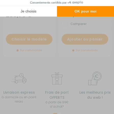
Jumpy/Expert/Scudo G9
RG-0Q58207
RG-122115
après 2007
A partir de :
439,99 €
230,79 €
Comparer
Choisir le modèle
Ajouter au panier
Sur commande
Sur commande
Livraison express
Frais de port
Les meilleurs prix
à domicile ou en point
OFFERTS
du web !
relais
à partir de 99€
d’achat*