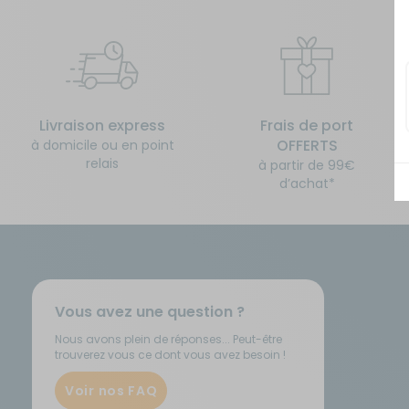
Isolation - Protection
Salle de bain - Toilettes
Marchepieds - Quincaillerie
Sécurité
Livraison express
Frais de port
Tentes de toit - Matériel de
Meubles intérieurs
bivouac
OFFERTS
à domicile ou en point
relais
à partir de 99€
d’achat*
Mobilier extérieur - Plein air
TV - Multimédia - Internet
Navigation - Aide à la conduite
Vélos - Porte-vélos
Ouverture - Rideaux
Vous avez une question ?
Rangement - Transport
Nous avons plein de réponses... Peut-être
trouverez vous ce dont vous avez besoin !
Voir nos FAQ
Salle de bain - Toilettes