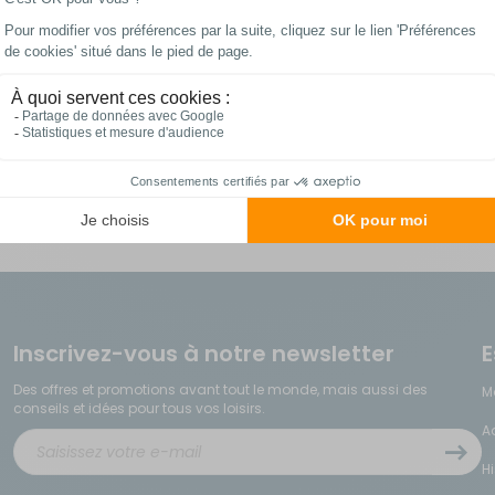
Les meilleurs prix
Paiements 100%
du web !
sécurisés
Inscrivez-vous à notre newsletter
E
Des offres et promotions avant tout le monde, mais aussi des
M
conseils et idées pour tous vos loisirs.
A
H