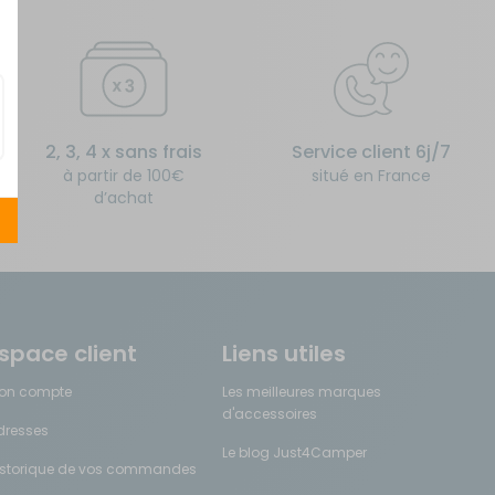
2, 3, 4 x sans frais
Service client 6j/7
à partir de 100€
situé en France
d’achat
space client
Liens utiles
on compte
Les meilleures marques
d'accessoires
dresses
Le blog Just4Camper
istorique de vos commandes