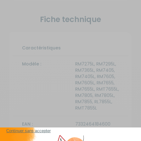
Fiche technique
Caractéristiques
Modèle :
RM7275L, RM7295L,
RM7365L, RM7405,
RM7405L, RM7605,
RM7605L, RM7655,
RM7655L, RMT7655L,
RM7805, RM7805L,
RM7855, RL7855L,
RMT7855L
EAN :
7332464184600