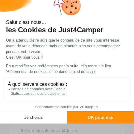
Livraison et retour
Nos modes de livraison
DPD Relais
2,95 € offert dès 49 € d'achat
3 à 4 jours ouvrés
DPD à domicile
5,90 € offert dès 49 € d'achat
3 à 4 jours ouvrés
TNT Express
9 €
1 à 2 jours ouvrés
Retour simple sous 14 jours :