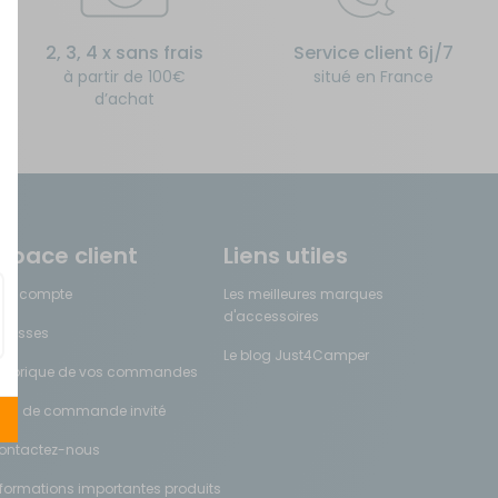
Créer un compte
2, 3, 4 x sans frais
Service client 6j/7
à partir de 100€
situé en France
ou
d’achat
Suivi de commande invité
space client
Liens utiles
on compte
Les meilleures marques
d'accessoires
dresses
Le blog Just4Camper
istorique de vos commandes
uivi de commande invité
ontactez-nous
nformations importantes produits