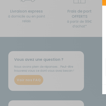
Feu
Couchage
Déplace caravane - Remorquage
Pet
Tu
Pan
Ma
Livraison express
Frais de port
Ré
OFFERTS
à domicile ou en point
Ser
Cuisine - Réfrigération
Eau
relais
à partir de 99€
Réf
d’achat*
Tr
Déplace caravane - Remorquage
Energie
Eau
Gaz
Vous avez une question ?
Energie
Marchepieds - Quincaillerie
Nous avons plein de réponses... Peut-être
trouverez vous ce dont vous avez besoin !
Entretien - Ménage
Mobilier extérieur - Plein air
Voir nos FAQ
Gaz
Navigation - Aide à la conduite
Guides - Sport - Jeux - Animaux
Ouverture - Rideaux