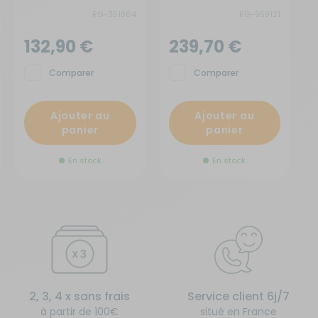
RG-351864
RG-959121
132,90 €
239,70 €
Comparer
Comparer
Ajouter au
Ajouter au
panier
panier
En stock
En stock
2, 3, 4 x sans frais
Service client 6j/7
à partir de 100€
situé en France