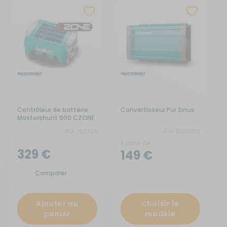
Créer un compte
ou
Suivi de commande invité
Contrôleur de batterie
Convertisseur Pur Sinus
Mastershunt 500 CZONE
RG-752704
RG-0Q58319
A partir de :
329 €
149 €
Comparer
Ajouter au
Choisir le
panier
modèle