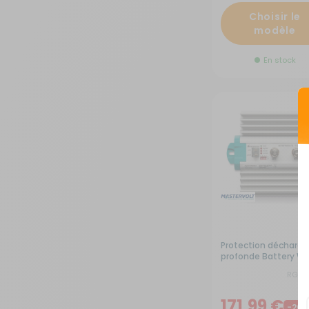
Choisir le
Sécurité
modèle
En stock
Tentes de toit - Matériel de
bivouac
TV - Multimédia - Internet
Vélos - Porte-vélos
Protection décharge
profonde Battery W
RG-7
171,99 €
-20