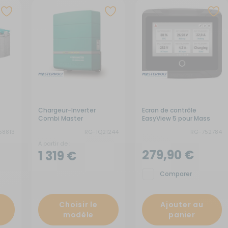
x de signalisation
its électroménagers
yaux
neaux solaires
ins courantes
chauds
rures
rigérateurs
aceurs
Chargeur-Inverter
Ecran de contrôle
Combi Master
EasyView 5 pour Mass
Combi Ultra
58813
RG-1Q21244
RG-752784
A partir de :
279,90 €
1 319 €
Comparer
Choisir le
Ajouter au
modèle
panier