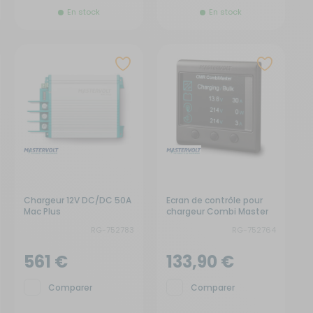
En stock
En stock
Chargeur 12V DC/DC 50A
Ecran de contrôle pour
Mac Plus
chargeur Combi Master
RG-752783
RG-752764
561 €
133,90 €
Comparer
Comparer