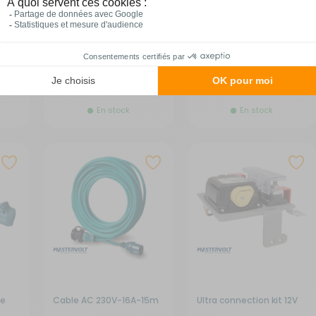
Comparer
Comparer
Ajouter au
Ajouter au
panier
panier
En stock
En stock
se
Cable AC 230V-16A-15m
Ultra connection kit 12V