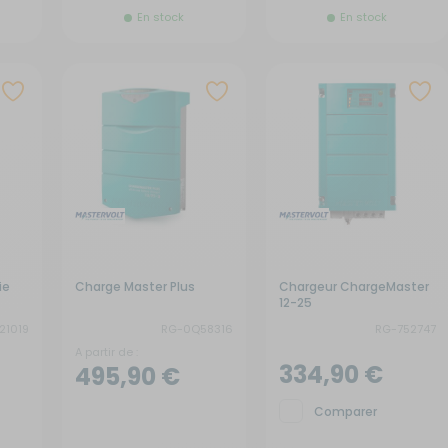
En stock
En stock
ie
Charge Master Plus
Chargeur ChargeMaster
12-25
21019
RG-0Q58316
RG-752747
A partir de :
334,90 €
495,90 €
Comparer