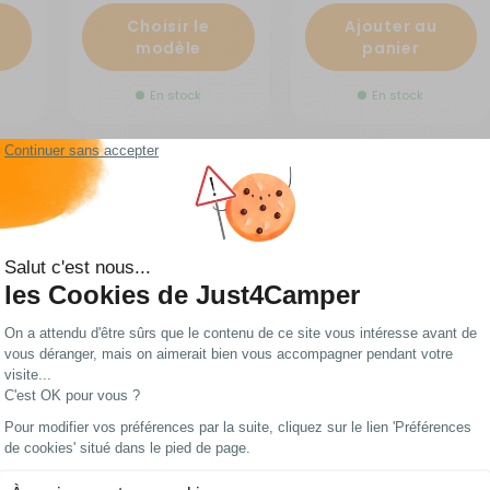
Choisir le
Ajouter au
modèle
panier
En stock
En stock
Contrôleur de batterie
Boitier DC Distribution
atch
BattMan Lite
500
52737
RG-752727
RG-851198
163,90 €
346,80 €
%