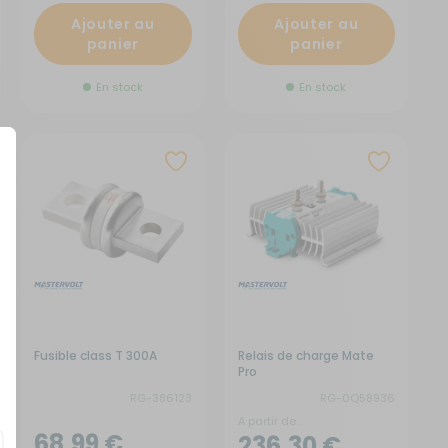
Ajouter au
Ajouter au
panier
panier
En stock
En stock
Fusible class T 300A
Relais de charge Mate
Pro
RG-386123
RG-0Q58936
A partir de :
68,99 €
236,30 €