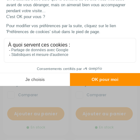
Lot de 2 verres à eau 250 ml
Pichet à eau 1,5L Superglass
Club
RG-918410
RG-918450
20,90 €
20,90 €
Comparer
Comparer
Ajouter au panier
Ajouter au panier
En stock
En stock