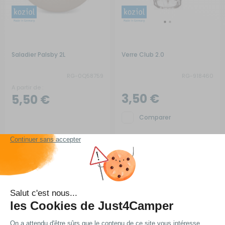
Saladier Palsby 2L
Verre Club 2.0
RG-0Q58759
RG-918460
A partir de :
3,50 €
5,50 €
Comparer
Choisir le modèle
Ajouter au panier
En stock
En arrivage