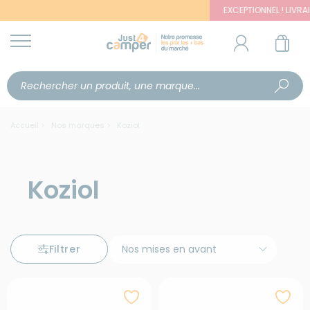
EXCEPTIONNEL ! LIVRAISON OF
Accueil
Nos marques
Koziol
Koziol
Filtrer