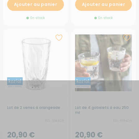
Ajouter au panier
Ajouter au panier
En stock
En stock
Lot de 2 verres à orangeade
Lot de 4 gobelets à eau 250
ml
RG-918429
RG-918439
20,90 €
20,90 €