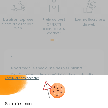
Livraison express
Frais de port
Les meilleurs prix
à domicile ou en point
OFFERTS
du web !
relais
à partir de 99€
d’achat*
"
Good Year, le spécialiste des VAE pliants
Good Year est une entreprise spécialisée dans la fabrication
et la commercialisation de vélo à assistance électrique pliant.
Très réputée pour ses vélos au design moderne et sportif, elle
s'adresse particulièrement aux passionnés de vélo, de
camping-car et de randonnées à vélo qui souhaitent
emmener avec eux un deux-roues adapté. Pour donner une
petite idée des produits Good Year, voici deux VAE pliants qui
comptent parmi les meilleures ventes de la marque en ce
moment.