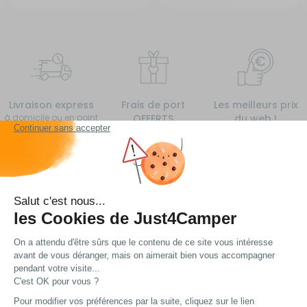
Livraison express
Frais de port
Les meilleurs prix
à domicile ou en point
OFFERTS
du web !
relais
à partir de 99€
d’achat*
Vous avez une question ?
Nous avons plein de réponses... Peut-être trouverez
vous ce dont vous avez besoin !
Voir nos FAQ