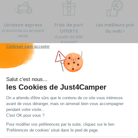
Livraison express
Frais de port
Les meilleurs prix
à domicile ou en point
OFFERTS
du web !
relais
à partir de 99€
d’achat*
Vous avez une question ?
Nous avons plein de réponses... Peut-être trouverez
vous ce dont vous avez besoin !
Voir nos FAQ
Contactez notre service client