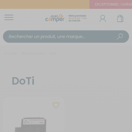
EXCEPTIONNEL ! LIVRAIS
Accueil
Nos marques
DoTi
DoTi