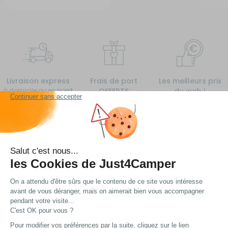
Livraison express
Frais de port
Les meilleurs prix
à domicile ou en point
OFFERTS
du web !
relais
à partir de 99€
d’achat*
Vous avez une question ?
Nous avons plein de réponses... Peut-être trouverez
vous ce dont vous avez besoin !
Voir nos FAQ