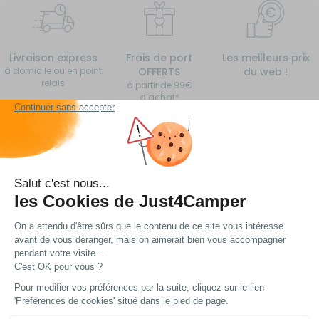
Livraison express
Frais de port
Les meilleurs prix
à domicile ou en point
OFFERTS
du web !
relais
à partir de 99€
d’achat*
Vous avez une question ?
Nous avons plein de réponses... Peut-être trouverez
vous ce dont vous avez besoin !
Voir nos FAQ
Contactez notre service client