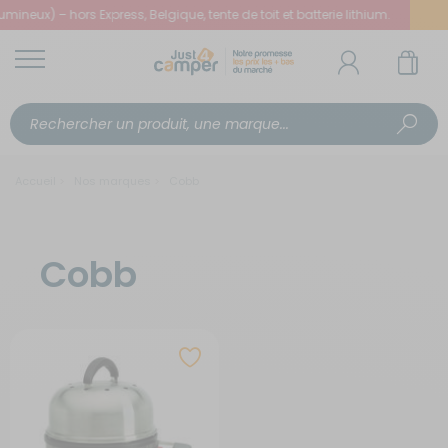
neux) – hors Express, Belgique, tente de toit et batterie lithium.
Accueil
Nos marques
Cobb
Cobb