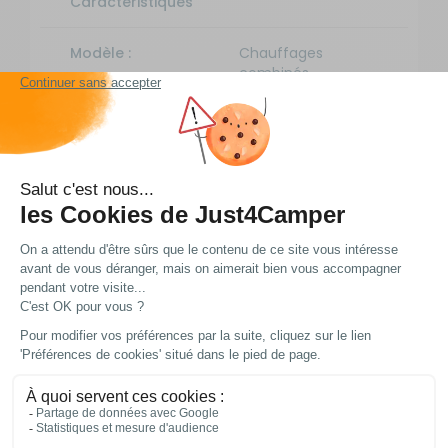
Caractéristiques
Modèle :
Chauffages
combinés
EAN :
4052816005775
Livraison et retour
Nos modes de livraison
DPD Relais
2,95 € offert dès 49 € d'achat
DPD à domicile