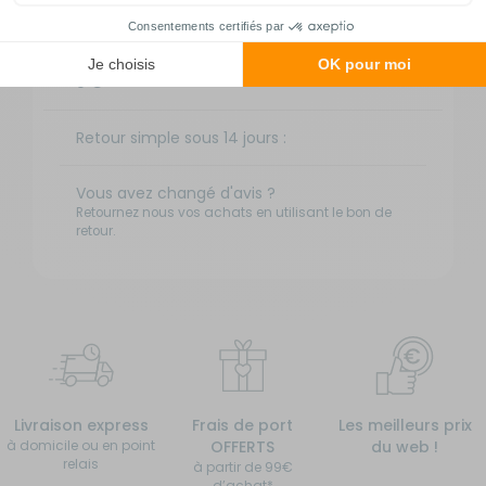
5,90 € offert dès 49 € d'achat
TNT Express
9 €
Retour simple sous 14 jours :
Vous avez changé d'avis ?
Retournez nous vos achats en utilisant le bon de
retour.
Livraison express
Frais de port
Les meilleurs prix
à domicile ou en point
OFFERTS
du web !
relais
à partir de 99€
d’achat*