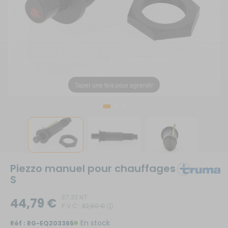
Taper une fois pour agrandir
Taper une fois pour agrandir
Taper une fois pour agrandir
Piezzo manuel pour chauffages
S
37.33 HT
44,79 €
P.V.C :
82,50 €
En stock
Réf :
RG-EQ203365