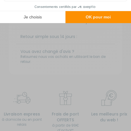
3 à 4 jours ouvrés
TNT Express
9 €
1 à 2 jours ouvrés
Retour simple sous 14 jours :
Vous avez changé d'avis ?
Retournez nous vos achats en utilisant le bon de
retour.
Livraison express
Frais de port
Les meilleurs prix
à domicile ou en point
OFFERTS
du web !
relais
à partir de 99€
d’achat*