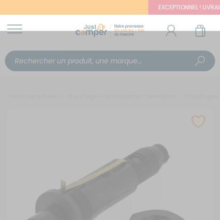
EXCEPTIONNEL ! LIVRAISO
Pièces détachées
Chauffage - Climatisation - Ventilation
Chauffages