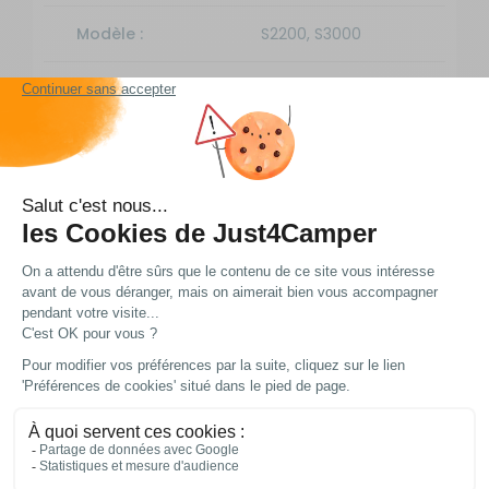
Modèle :
S2200, S3000
EAN :
4052816003009
Livraison et retour
Nos modes de livraison
DPD Relais
2,95 € offert dès 49 € d'achat
3 à 4 jours ouvrés
DPD à domicile
7,49 € offert dès 49 € d'achat