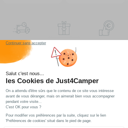
Livraison express
Frais de port
Les meilleurs prix
à domicile ou en point
OFFERTS
du web !
relais
à partir de 99€
d’achat*
Vous avez une question ?
Nous avons plein de réponses... Peut-être trouverez
vous ce dont vous avez besoin !
Voir nos FAQ