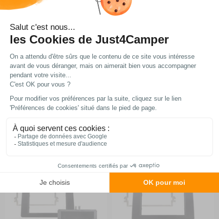
Correction STARTSTOP avec
Splitter antenne
bouton
RG-659368
RG-104819
68,90 €
67,20 €
Comparer
Comparer
Ajouter au panier
Ajouter au panier
En stock
En stock