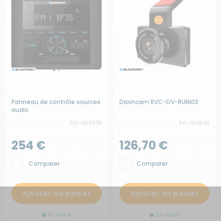
Panneau de contrôle sources
Dashcam RVC-DV-RUNI03
audio
RG-659378
RG-104849
254 €
126,70 €
Comparer
Comparer
Ajouter au panier
Ajouter au panier
En stock
En stock