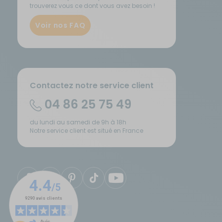
trouverez vous ce dont vous avez besoin !
Sécurité
Voir nos FAQ
Tentes de toit - Matériel de
bivouac
TV - Multimédia - Internet
Contactez notre service client
04 86 25 75 49
Vélos - Porte-vélos
du lundi au samedi de 9h à 18h
Notre service client est situé en France