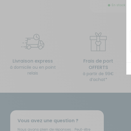
En stock
Isolation - Protection
Salle de bain - Toilettes
Marchepieds - Quincaillerie
Sécurité
Tentes de toit - Matériel de
Meubles intérieurs
bivouac
Mobilier extérieur - Plein air
TV - Multimédia - Internet
Livraison express
Frais de port
OFFERTS
à domicile ou en point
relais
à partir de 99€
Navigation - Aide à la conduite
Vélos - Porte-vélos
d’achat*
Ouverture - Rideaux
Rangement - Transport
Vous avez une question ?
Salle de bain - Toilettes
Nous avons plein de réponses... Peut-être