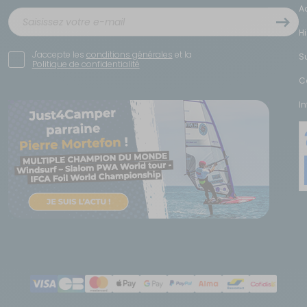
A
H
J'accepte les
conditions générales
et la
S
Politique de confidentialité
C
I