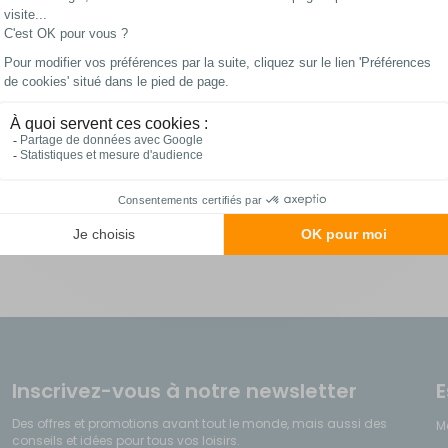
En stock
En stock
Les meilleurs prix
Paiements 100%
du web !
sécurisés
Inscrivez-vous à notre newsletter
E
Des offres et promotions avant tout le monde, mais aussi des
M
conseils et idées pour tous vos loisirs.