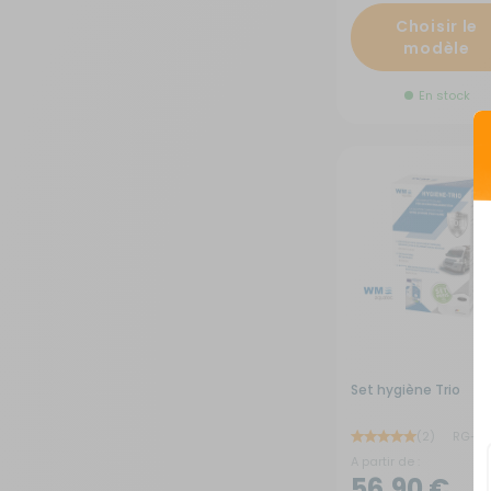
Choisir le
Sécurité
modèle
En stock
Tentes de toit - Matériel de
bivouac
TV - Multimédia - Internet
Vélos - Porte-vélos
Set hygiène Trio
(2)
RG-1Q
A partir de :
56,90 €