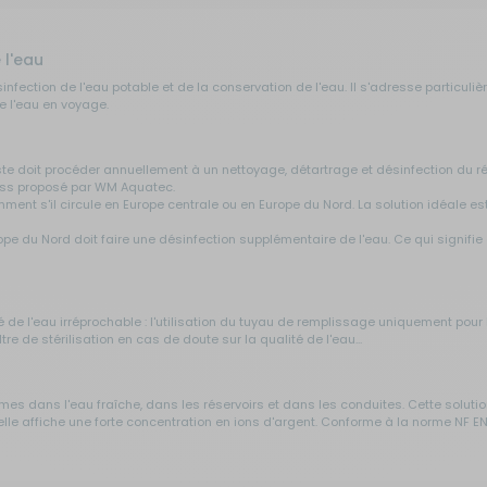
 l'eau
nfection de l'eau potable et de la conservation de l'eau. Il s'adresse particu
e l'eau en voyage.
oit procéder annuellement à un nettoyage, détartrage et désinfection du réser
press proposé par WM Aquatec.
ent s'il circule en Europe centrale ou en Europe du Nord. La solution idéale es
e du Nord doit faire une désinfection supplémentaire de l'eau. Ce qui signifie q
l'eau irréprochable : l'utilisation du tuyau de remplissage uniquement pour l'eau
re de stérilisation en cas de doute sur la qualité de l'eau...
ermes dans l'eau fraîche, dans les réservoirs et dans les conduites. Cette soluti
 elle affiche une forte concentration en ions d'argent. Conforme à la norme NF E