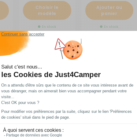
Choisir le
Ajouter au
modèle
panier
En stock
En stock
Nettoyant Dexda Clean
Filtre WM anodisé
active
11207
(1)
RG-316920
RG-316910
17,90 €
232,90 €