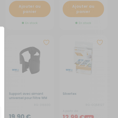
Ajouter au
Ajouter au
panier
panier
En stock
En stock
Support avec aimant
Silvertex
universel pour Filtre WM
RG-316930
RG-0Q58127
A partir de :
19,90 €
12,99 €
-6%