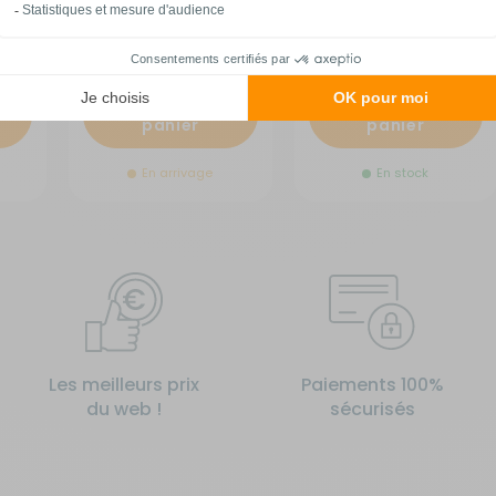
Comparer
Comparer
Ajouter au
Ajouter au
panier
panier
En arrivage
En stock
Les meilleurs prix
Paiements 100%
du web !
sécurisés