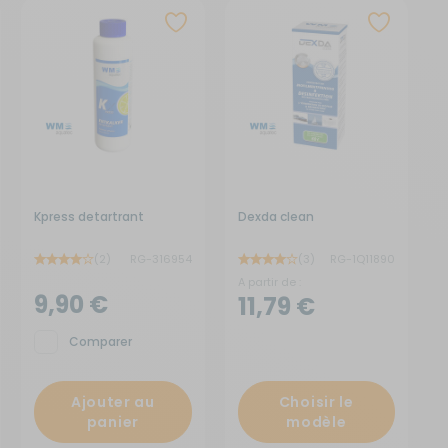
Créer un compte
ou
Suivi de commande invité
Kpress detartrant
Dexda clean
(2)
RG-316954
(3)
RG-1Q11890
A partir de :
9,90 €
11,79 €
Comparer
Ajouter au
Choisir le
panier
modèle