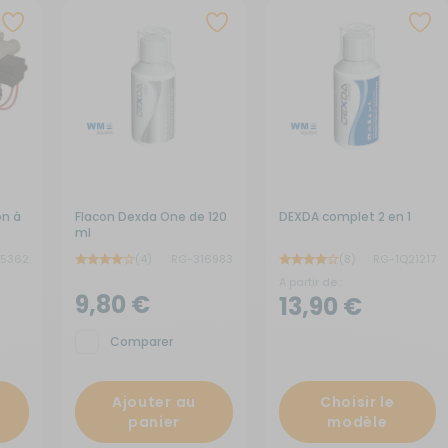
x de signalisation
its électroménagers
yaux
neaux solaires
ins courantes
chauds
rures
rigérateurs
aceurs
on à
Flacon Dexda One de 120
DEXDA complet 2 en 1
ml
35362
(4)
RG-316983
(8)
RG-1Q21217
A partir de :
9,80 €
13,90 €
Comparer
Ajouter au
Choisir le
panier
modèle