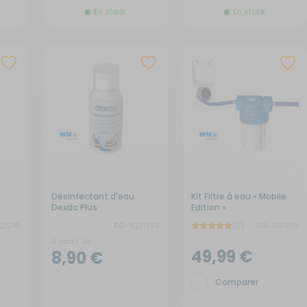
En stock
En stock
Désinfectant d'eau
Kit Filtre à eau « Mobile
Dexda Plus
Edition »
21216
RG-1Q21258
(5)
RG-316955
A partir de :
49,99 €
8,90 €
Comparer