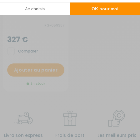
Subwoofer SWC-D84S
RG-659387
327 €
Comparer
Ajouter au panier
En stock
Livraison express
Frais de port
Les meilleurs prix