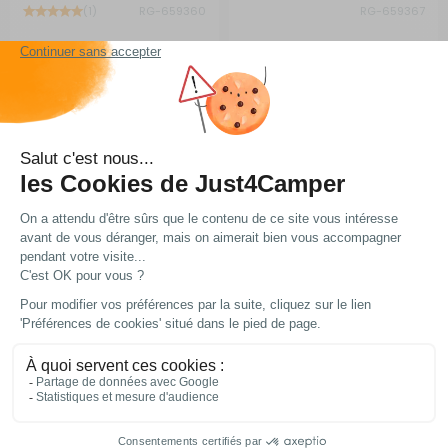
(1)
RG-659360
RG-659367
1 019,20 €
86,99 €
Comparer
Comparer
Ajouter au panier
Ajouter au panier
En stock
En stock