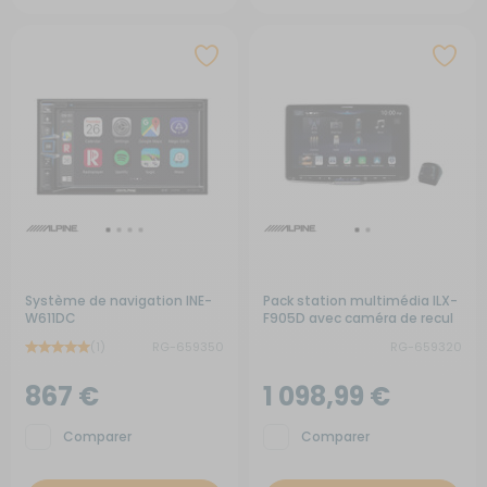
Système de navigation INE-
Pack station multimédia ILX-
W611DC
F905D avec caméra de recul
(1)
RG-659350
RG-659320
867 €
1 098,99 €
Comparer
Comparer