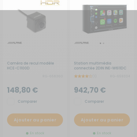
Caméra de recul modèle
Station multimédia
HCE-C1100D
connectée 2DIN INE-W611DC
avec GPS intégré
RG-658360
(1)
RG-659334
148,80 €
942,70 €
Comparer
Comparer
Ajouter au panier
Ajouter au panier
En stock
En stock