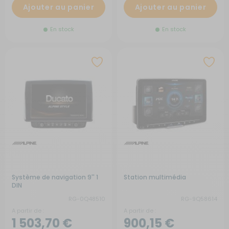
Ajouter au panier
Ajouter au panier
En stock
En stock
Système de navigation 9'' 1
Station multimédia
DIN
RG-0Q48510
RG-9Q58614
A partir de :
A partir de :
1 503,70 €
900,15 €