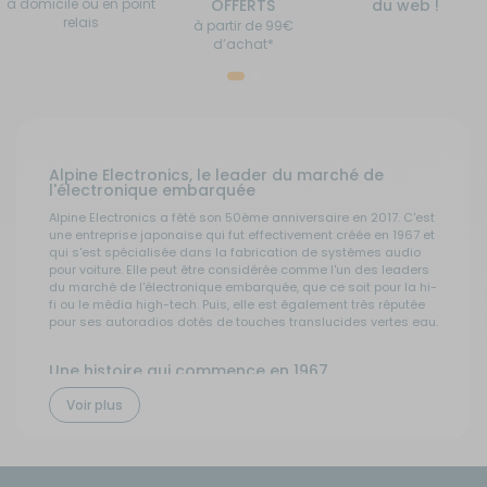
à domicile ou en point
OFFERTS
du web !
relais
à partir de 99€
d’achat*
Alpine Electronics, le leader du marché de
l'électronique embarquée
Alpine Electronics a fêté son 50ème anniversaire en 2017. C'est
une entreprise japonaise qui fut effectivement créée en 1967 et
qui s'est spécialisée dans la fabrication de systèmes audio
pour voiture. Elle peut être considérée comme l'un des leaders
du marché de l'électronique embarquée, que ce soit pour la hi-
fi ou le média high-tech. Puis, elle est également très réputée
pour ses autoradios dotés de touches translucides vertes eau.
Une histoire qui commence en 1967
Alpine Electronics est né à Tokyo en 1967, lorsque se crée Alps
Voir plus
Motorola Co Ltd, mais ce ne fut qu'en 1978 qu'elle commença à
porter ce nom avec la création d'établissement aux Etats-Unis
et en Allemagne. Dès le début des années 80, elle parvenait
déjà à rentrer dans la légende du car audio et c'est grâce à
elle que la navigation embarquée est devenue, de nos jours,