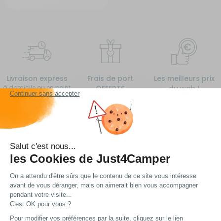
Livraison express
Frais de port
Les meilleurs prix
à domicile ou en point
OFFERTS
du web !
relais
à partir de 99€
d’achat*
Vous avez une question ?
Nous avons plein de réponses... Peut-être trouverez
vous ce dont vous avez besoin !
Voir nos FAQ